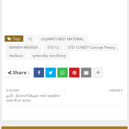
Tags
12
GUJARATI NEET MATERIAL
MANISH MEVADA
STD 12
STD 12 NEET Concept Theory
જાતીયતા
પ્રજનનીય અલગીકરણ
OLDER
NEWER
હાર્ડી - વેઈનબર્ગ સિદ્ધાંત અને પ્રાકૃતિક
પસંદગી ના પ્રકાર