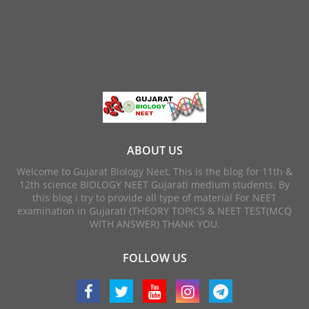
ABOUT US
Welcome to Gujarat Biology Neet, This is the blog for 11th &
12th science BIOLOGY NEET Gujarati medium students. By
this blog i try to provide all type of material For NEET
examination in Gujarati (THEORY TOPICS & NEET TEST(MCQ
WITH ANSWER) THANK YOU.
FOLLOW US