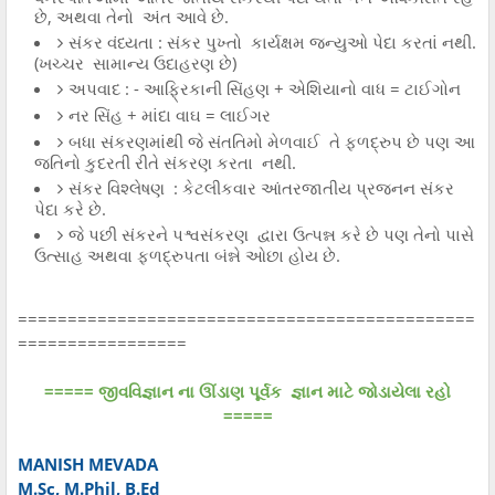
છે, અથવા તેનો અંત આવે છે.
સંકર વંધ્યતા : સંકર પુખ્તો કાર્યક્ષમ જન્યુઓ પેદા કરતાં નથી.
(ખચ્ચર સામાન્ય ઉદાહરણ છે)
અપવાદ : - આફ્રિકાની સિંહણ + એશિયાનો વાધ = ટાઈગોન
નર સિંહ + માંદા વાઘ = લાઈગર
બધા સંકરણમાંથી જે સંતતિમો મેળવાઈ તે ફળદ્રુપ છે પણ આ
જતિનો કુદરતી રીતે સંકરણ કરતા નથી.
સંકર વિશ્લેષણ : કેટલીકવાર આંતરજાતીય પ્રજનન સંકર
પેદા કરે છે.
જે પછી સંકરને પશ્વસંકરણ દ્વારા ઉત્પન્ન કરે છે પણ તેનો પાસે
ઉત્સાહ અથવા ફળદ્રુપતા બંન્ને ઓછા હોય છે.
==============================================
=================
===== જીવવિજ્ઞાન ના ઊંડાણ પૂર્વક જ્ઞાન માટે જોડાયેલા રહો
=====
MANISH MEVADA
M.Sc, M.Phil, B.Ed