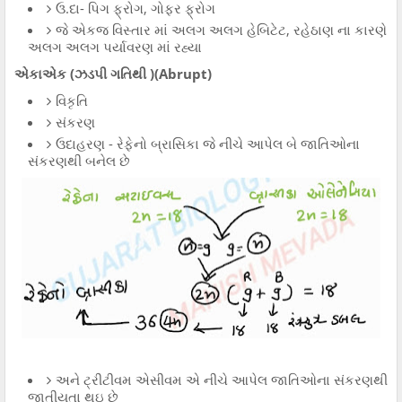
ઉ.દા- પિગ ફ્રોગ, ગોફર ફ્રોગ
જે એકજ વિસ્તાર માં અલગ અલગ હેબિટેટ, રહેઠાણ ના કારણે
અલગ અલગ પર્યાવરણ માં રહ્યા
એકાએક (ઝડપી ગતિથી )(Abrupt)
વિકૃતિ
સંકરણ
ઉદાહરણ - રેફેનો બ્રાસિકા જે નીચે આપેલ બે જાતિઓના
સંકરણથી બનેલ છે
અને ટ્રીટીવમ એસીવમ એ નીચે આપેલ જાતિઓના સંકરણથી
જાતીયતા થઇ છે