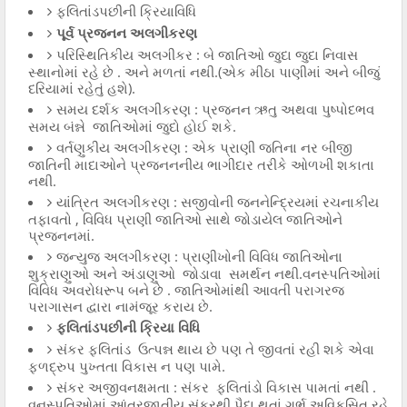
ફલિતાંડપછીની ક્રિયાવિધિ
પૂર્વ પ્રજનન અલગીકરણ
પરિસ્થિતિકીય અલગીકર : બે જાતિઓ જુદા જુદા નિવાસ
સ્થાનોમાં રહે છે . અને મળતાં નથી.(એક મીઠા પાણીમાં અને બીજું
દરિયામાં રહેતું હશે).
સમય દર્શક અલગીકરણ : પ્રજનન ઋતુ અથવા પુષ્પોદભવ
સમય બંન્ને જાતિઓમાં જુદો હોઈ શકે.
વર્તણુકીય અલગીકરણ : એક પ્રાણી જતિના નર બીજી
જાતિની માદાઓને પ્રજનનનીય ભાગીદાર તરીકે ઓળખી શકાતા
નથી.
યાંત્રિત અલગીકરણ : સજીવોની જનનેન્દ્રિયમાં રચનાકીય
તફાવતો , વિવિધ પ્રાણી જાતિઓ સાથે જોડાયેલ જાતિઓને
પ્રજનનમાં.
જન્યુજ અલગીકરણ : પ્રાણીખોની વિવિધ જાતિઓના
શુક્રાણુઓ અને અંડાણુઓ જોડાવા સમર્થન નથી.વનસ્પતિઓમાં
વિવિધ અવરોધરૂપ બને છે . જાતિઓમાંથી આવતી પરાગરજ
પરાગાસન દ્વારા નામંજૂર કરાય છે.
ફલિતાંડપછીની ક્રિયા વિધિ
સંકર ફલિતાંડ ઉત્પન્ન થાય છે પણ તે જીવતાં રહી શકે એવા
ફળદ્રુપ પુખ્તતા વિકાસ ન પણ પામે.
સંકર અજીવનક્ષમતા : સંકર ફલિતાંડો વિકાસ પામતાં નથી .
વનસ્પતિઓમાં આંતરજાતીય સંકરથી પૈદા થતાં ગર્ભ અવિકસિત રહે