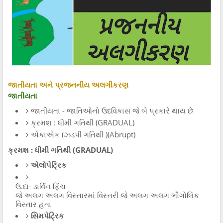
જાતીયતા અને પ્રજનનીય અલગીકરણ
જાતીયતા
જાતીયતા - જાતિઓનો ઉદવિકાસ જે બે પ્રકારે થાય છે
ક્રમશ : ધીમી ગતિથી (GRADUAL)
એકાએક (ઝડપી ગતિથી )(Abrupt)
ક્રમશ : ધીમી ગતિથી (GRADUAL)
એલોપેટ્રિક
ઉ.દા- ડાર્વિન ફિંચ
જે અલગ અલગ વિસ્તારમાં વિસ્તરી જે અલગ અલગ ભૌગોલિક
વિસ્તાર હતા
સિમપેટ્રિક