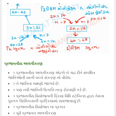
પ્રજનનીય અલગીકરણ
પ્રજનનીય અલગીકરણ એટલે બે ગાઢ રીતે સંબંધિત
જાતિઓની વસ્તી વચ્ચે સંકરણ નો વીરોધ.
તે જાતિના લક્ષણો જાળવે છે.
પણ નવી જાતિની ઉત્પત્તિ તરફ દોરવણી કરે છે.
પ્રજનનીય વિયોજનની ક્રિયા વિધિ સ્ટેબિન્સ દ્વારા તેમના
પુસ્તક ઉદવિકાસની પ્રક્રિયામાં સમજાવાયું છે.
પ્રજનનીય વિયોજન ના પ્રકાર
પૂર્વ પ્રજનન અલગીકરણ